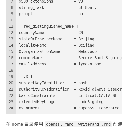
7
x509_extensions         = v3
8
string_mask             = utf8only
9
prompt                  = no
10
11
[ req_distinguished_name ]
12
countryName             = CN
13
stateOrProvinceName     = Beijing
14
localityName            = Beijing
15
0.organizationName      = Neko.ooo
16
commonName              = Secure Boot Signing
17
emailAddress            = i@neko.ooo
18
19
[ v3 ]
20
subjectKeyIdentifier    = hash
21
authorityKeyIdentifier  = keyid:always,issuer
22
basicConstraints        = critical,CA:FALSE
23
extendedKeyUsage        = codeSigning
24
nsComment               = "OpenSSL Generated Ce
在 home 目录使用
openssl rand -writerand .rnd
创建