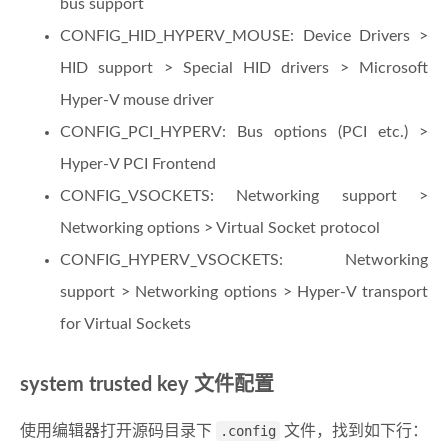
bus support
CONFIG_HID_HYPERV_MOUSE: Device Drivers >
HID support > Special HID drivers > Microsoft
Hyper-V mouse driver
CONFIG_PCI_HYPERV: Bus options (PCI etc.) >
Hyper-V PCI Frontend
CONFIG_VSOCKETS: Networking support >
Networking options > Virtual Socket protocol
CONFIG_HYPERV_VSOCKETS: Networking
support > Networking options > Hyper-V transport
for Virtual Sockets
system trusted key 文件配置
使用编辑器打开源码目录下
.config
文件，找到如下行：