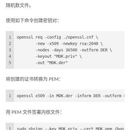
随机数文件。
使用如下命令创建密钥对：
1
openssl req -config ./openssl.cnf \
2
        -new -x509 -newkey rsa:2048 \
3
        -nodes -days 36500 -outform DER \
4
        -keyout "MOK.priv" \
5
        -out "MOK.der"
将创建的证书转换为 PEM：
1
openssl x509 -in MOK.der -inform DER -outform PE
用 PEM 文件签署内核文件：
1
sudo sbsign --key MOK.priv --cert MOK.pem /boot/