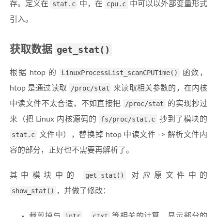
存。定义在
stat.c
中，在
cpu.c
中可以以外部变量形式
引入。
获取数据
get_stat()
根据 htop 的
LinuxProcessList_scanCPUTime()
函数，
htop 是通过读取
/proc/stat
来读取相关参数的，在内核
中读文件不太合适，不如直接把
/proc/stat
的实现抄过
来（把 Linux 内核源码的
fs/proc/stat.c
抄到了模块的
stat.c
文件中），替换掉 htop 中读文件 -> 解析文件内
容的部分，正好也不需要再解析了。
其中模块中的
get_stat()
对应原文件中的
show_stat()
，并做了修改：
裁剪掉与
intr
、
ctxt
等相关的计算、显示部分的