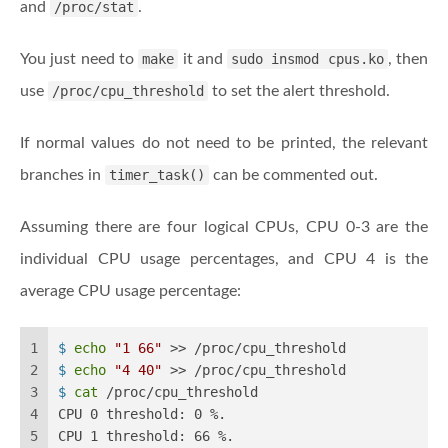
and
/proc/stat
.
You just need to
make
it and
sudo insmod cpus.ko
, then
use
/proc/cpu_threshold
to set the alert threshold.
If normal values do not need to be printed, the relevant
branches in
timer_task()
can be commented out.
Assuming there are four logical CPUs, CPU 0-3 are the
individual CPU usage percentages, and CPU 4 is the
average CPU usage percentage:
1
$ 
echo
"1 66"
 >> /proc/cpu_threshold
2
$ 
echo
"4 40"
 >> /proc/cpu_threshold
3
$ 
cat
 /proc/cpu_threshold
4
CPU 0 threshold: 0 %.
5
CPU 1 threshold: 66 %.