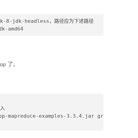
k-8-jdk-headless，路径应为下述路径
dk-amd64
op 了。
输入
hadoop-mapreduce-examples-3.3.4.jar grep