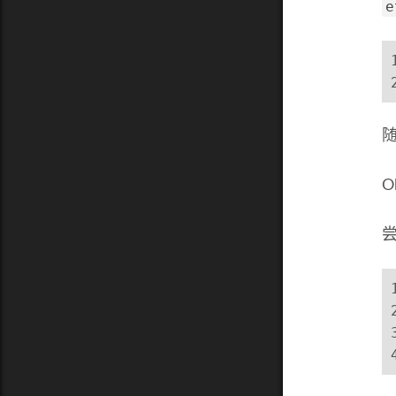
e
O
尝