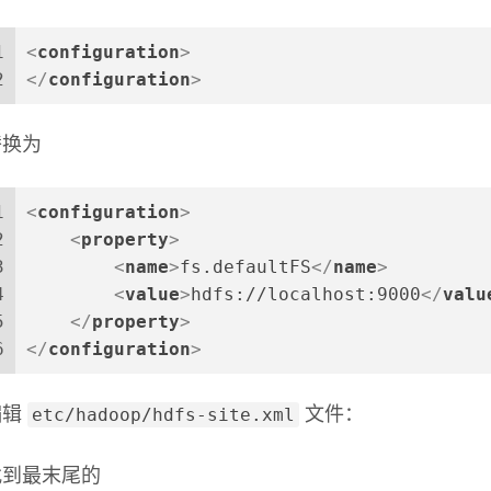
1
<
configuration
>
2
</
configuration
>
替换为
1
<
configuration
>
2
<
property
>
3
<
name
>
fs.defaultFS
</
name
>
4
<
value
>
hdfs://localhost:9000
</
valu
5
</
property
>
6
</
configuration
>
etc/hadoop/hdfs-site.xml
编辑
文件：
找到最末尾的