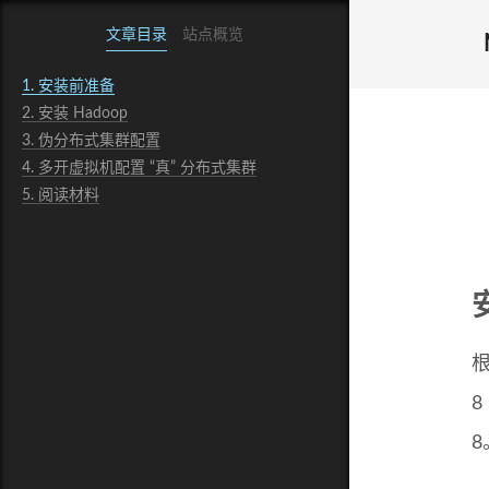
文章目录
站点概览
1.
安装前准备
2.
安装 Hadoop
3.
伪分布式集群配置
4.
多开虚拟机配置 “真” 分布式集群
5.
阅读材料
8
8