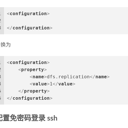
1
<
configuration
>
2
3
</
configuration
>
替换为
1
<
configuration
>
2
<
property
>
3
<
name
>
dfs.replication
</
name
>
4
<
value
>
1
</
value
>
5
</
property
>
6
</
configuration
>
配置免密码登录 ssh