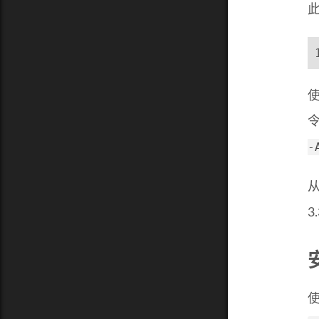
此
-
从
3